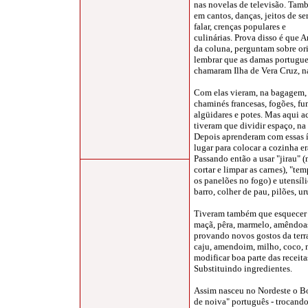
nas novelas de televisão. Tam
em cantos, danças, jeitos de se
falar, crenças populares e
culinárias. Prova disso é que 
da coluna, perguntam sobre or
lembrar que as damas portugues
chamaram Ilha de Vera Cruz, n
Com elas vieram, na bagagem,
chaminés francesas, fogões, fu
algüidares e potes. Mas aqui 
tiveram que dividir espaço, na
Depois aprenderam com essas ín
lugar para colocar a cozinha e
Passando então a usar "jirau" 
cortar e limpar as carnes), "te
os panelões no fogo) e utensí
barro, colher de pau, pilões, u
Tiveram também que esquecer i
maçã, pêra, marmelo, amêndoas
provando novos gostos da terra
caju, amendoim, milho, coco,
modificar boa parte das receita
Substituindo ingredientes.
Assim nasceu no Nordeste o Bo
de noiva" português - trocando