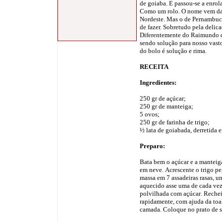
de goiaba. E passou-se a enrol
Como um rolo. O nome vem daí.
Nordeste. Mas o de Pernambuco 
de fazer. Sobretudo pela delica
Diferentemente do Raimundo 
sendo solução para nosso vasto
do bolo é solução e rima.
RECEITA
Ingredientes:
250 gr de açúcar;
250 gr de manteiga;
5 ovos;
250 gr de farinha de trigo;
½ lata de goiabada, derretida
Preparo:
Bata bem o açúcar e a manteig
em neve
.
Acrescente o trigo p
massa em 7 assadeiras rasas, u
aquecido asse uma de cada ve
polvilhada com açúcar
.
Rechei
rapidamente, com ajuda da toa
camada
.
Coloque no prato de se