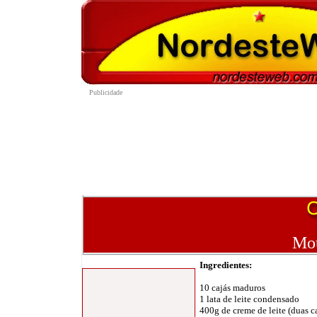
Mou
Ingredientes
:
10 cajás maduros
1 lata de leite condensado
400g de creme de leite (duas c