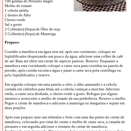
100 gramas de Presunto magro
Molho de tomate
1 cebola média
2 dentes de Alho
Cheiro-verde
Sal a gosto
2 Colher(es) (Sopa) de Óleo de soja
2 Colher(es) (Sopa) de Manteiga
Preparo:
Cozinhe a mandioca em água sem sal, após seu cozimento, coloque no
liqüidificador desprezando um pouco da água, adicione uma colher de café
de sal. Bata até obter um creme de aspecto pastoso. Reserve. Enquanto a
mandioca esta cozinhando coloque a carne seca para cozinhar na panela de
pressão, após cozida escorra a água e passe a carne seca pela centrífuga ou
pelo liqüidificador, e reserve.
Em seguida coloque em uma panela o oléo, o alho amassado e a cebola
cortada em cubinhos para fritar, até a cebola começar a murchar. Adicione
então, a carne seca desfiada, o cheiro-verde a gosto. Refogue por alguns
minutos e acrescente o molho de tomate da sua preferência. Reserve o molho.
Pegue o creme de mandioca e adicione a manteiga ou margarina e separe em
duas porções.
Após esse preparo unte um refratário e forre com uma das partes do creme de
mandioca, colocando por cima do creme o molho de carne seca, a camada de
presunto e em seguida adicione o restante do creme de mandioca,