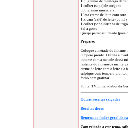
100 gramas de manteiga derre
1 colher (sopa) de orégano
300 gramas mussarela
1 lata creme de leite com soro
1 xícara (café) de leite (50 ml)
1 colher (sopa) farinha de trig
Sal a gosto
Queijo parmesão ralado (para p
Preparo:
Coloque a metade do inhame no
tempero pronto. Derreta a mant
inhame com a metade dessa mi
restante do inhame, a manteiga
creme de leite com o leite e a 
salpique com tempero pronto, 
forno para gratinar.
Fonte: TV Jornal -
Sabor da Ge
Outras receitas salgadas
Receitas doces
Retorna ao índice geral do c
Com relação a este tema, sa