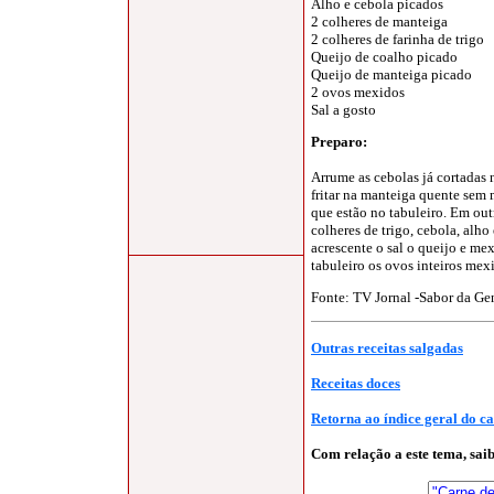
Alho e cebola picados
2 colheres de manteiga
2 colheres de farinha de trigo
Queijo de coalho picado
Queijo de manteiga picado
2 ovos mexidos
Sal a gosto
Preparo:
Arrume as cebolas já cortadas 
fritar na manteiga quente sem m
que estão no tabuleiro. Em out
colheres de trigo, cebola, alho
acrescente o sal o queijo e mex
tabuleiro os ovos inteiros mex
Fonte: TV Jornal -
Sabor da Ge
Outras receitas salgadas
Receitas doces
Retorna ao índice geral do c
Com relação a este tema, sa